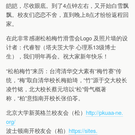
皑皑，尽收眼底。到了4点钟左右，又开始白雪飘
飘。校友们恋恋不舍，直到晚上8点才纷纷返程回
家。
在此非常感谢松柏梅竹滑雪会Logo 及照片墙的设
计者：代睿智（塔夫茨大学 心理系13级博士
生），我们明年再会。祝大家新年快乐！
“松柏梅竹”来历：台湾清华交大素有“梅竹赛”传
统，“梅”取自清华校长梅贻琦，“竹”源于交大校长
凌竹铭，北大校长蔡元培以“松”骨气概著
称，“柏”意指南开校长张伯苓。
北京大学新英格兰校友会（松）
http://pkuaa-ne.
org/
波士顿南开校友会（柏）
https://sites.