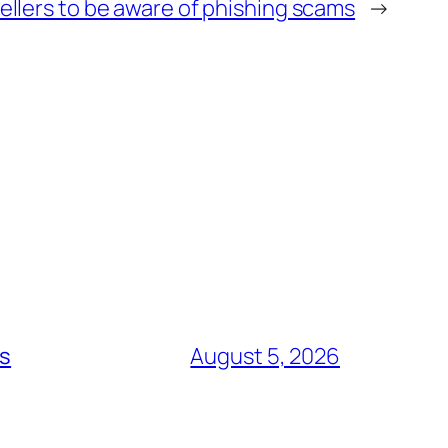
ellers to be aware of phishing scams
→
ts
August 5, 2026