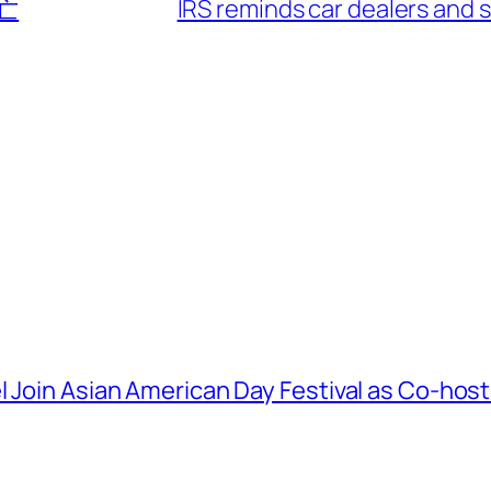
亡
IRS reminds car dealers and s
l Join Asian American Day Festival as Co-hos