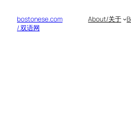
Skip
to
bostonese.com
About/关于
B
content
/ 双语网