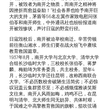
开，被毁者为南开之物质，而南开之精神将
因挫折而愈益奋励！”社会各界也给予南开巨
大的支持，茅盾等56名左翼作家致电慰问张
伯苓和南开师生，中外通讯社也纷纷报道南
开被毁惨状，声讨日寇的野蛮行径。
日寇毁校后，南开被迫举校南迁。辛苦劳顿
前往衡山湘水，师生们要在战火纷飞中赓续
教育救国篇章。
1937年8月，南开大学与北京大学、清华大学
合组长沙临时大学，三校校长张伯苓、蒋梦
麟、梅贻琦为常务委员，共主校务。翌年4
月，长沙临时大学迁往昆明，改称西南联合
大学。“不必历数校舍破陋生活简劣；不必惊
叹冠盖云集群贤尽至；不必感慨儒雅谈笑斯
文往来。南开人风雨如晦，鸡鸣不已，在昆
明与清华、北大师生同无妨异、共体时艰，
于国难之中高擎教育救国的旗帜，笳吹弦诵