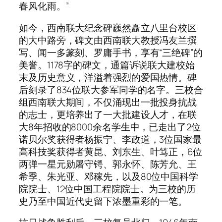
春风化雨。”
如今，西南联大纪念碑巍然矗立八里台校区
的大中路旁，碑文由西南联大教授冯友兰撰
写、闻一多篆刻、罗庸手书，享有“三绝碑”的
美誉。1178字的碑文，通篇诉说联大建校始
末及历史意义，洋溢着强烈的爱国热情。碑
后刻录了834位联大参军同学的名字。三校合
组西南联大期间，不仅涌现出一批投身抗战
的志士，更培养出了一大批建设人才，在联
大8年招收的8000余名学生中，已走出了2位
诺贝尔奖获得者杨振宁、李政道，3位国家最
高科技奖获得者黄昆、刘东生、叶笃正，6位
两弹一星元勋屠守锷、郭永怀、陈芳允、王
希季、朱光亚、邓稼先，以及80位中国科学
院院士、12位中国工程院院士。为三校的历
史乃至中国近代史留下浓墨重彩的一笔。