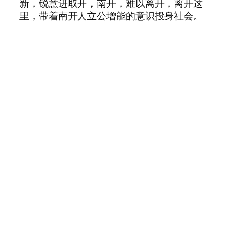
新，锐意进取开，南开，难以离开，离开这
里，带着南开人立公增能的意识投身社会。