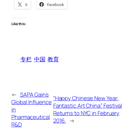
X
Facebook
Like this:
专栏
中国
教育
←
SAPA Gains
“Happy Chinese New Year:
Global Influence
Fantastic Art China” Festival
in
Returns to NYC in February
Pharmaceutical
2016.
→
R&D