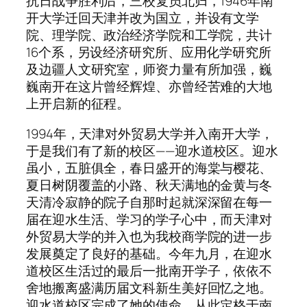
抗日战争胜利后，三校复员北归，1946年南
开大学迁回天津并改为国立，并设有文学
院、理学院、政治经济学院和工学院，共计
16个系，另设经济研究所、应用化学研究所
及边疆人文研究室，师资力量有所加强，巍
巍南开在这片曾经辉煌、亦曾经苦难的大地
上开启新的征程。
1994年，天津对外贸易大学并入南开大学，
于是我们有了新的校区——迎水道校区。迎水
虽小，五脏俱全，春日盛开的海棠与樱花、
夏日树阴覆盖的小路、秋天满地的金黄与冬
天清冷寂静的院子自那时起就深深留在每一
届在迎水生活、学习的学子心中，而天津对
外贸易大学的并入也为我校商学院的进一步
发展奠定了良好的基础。今年九月，在迎水
道校区生活过的最后一批南开学子，依依不
舍地搬离盛满历届文科新生美好回忆之地。
迎水道校区完成了她的使命，从此定格于南