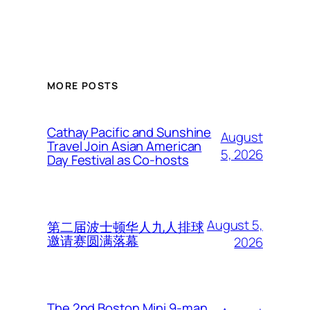
MORE POSTS
Cathay Pacific and Sunshine
August
Travel Join Asian American
5, 2026
Day Festival as Co-hosts
August 5,
第二届波士顿华人九人排球
邀请赛圆满落幕
2026
The 2nd Boston Mini 9-man