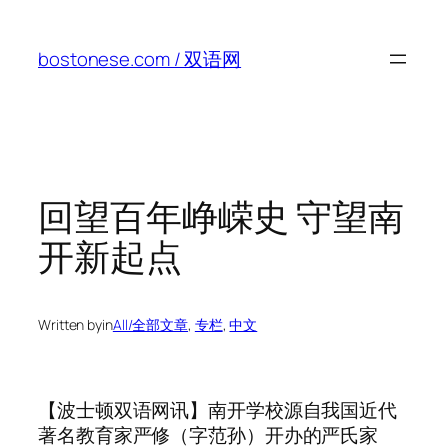
Skip
to
bostonese.com / 双语网
content
回望百年峥嵘史 守望南
开新起点
Written by
in
All/全部文章
, 
专栏
, 
中文
【波士顿双语网讯】南开学校源自我国近代
著名教育家严修（字范孙）开办的严氏家