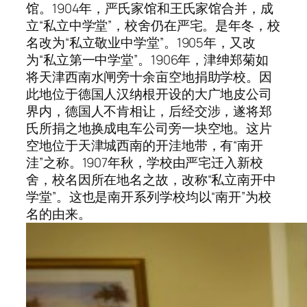
馆。1904年，严氏家馆和王氏家馆合并，成
立“私立中学堂”，校舍仍在严宅。是年冬，校
名改为“私立敬业中学堂”。1905年，又改
为“私立第一中学堂”。1906年，津绅郑菊如
将天津西南水闸旁十余亩空地捐助学校。因
此地位于德国人汉纳根开设的大广地皮公司
界内，德国人不肯相让，后经交涉，遂将郑
氏所捐之地换成电车公司旁一块空地。这片
空地位于天津城西南的开洼地带，有“南开
洼”之称。1907年秋，学校由严宅迁入新校
舍，校名因所在地名之故，改称“私立南开中
学堂”。这也是南开系列学校均以“南开”为校
名的由来。