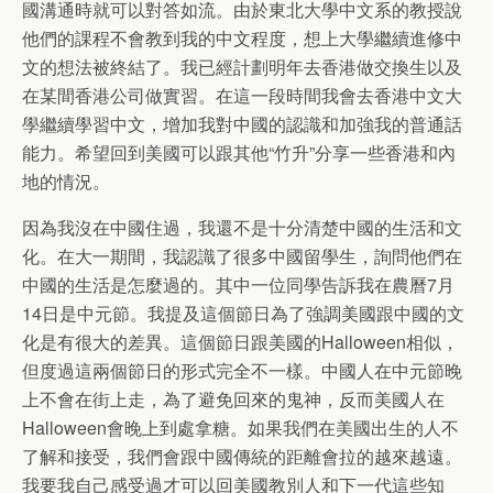
國溝通時就可以對答如流。由於東北大學中文系的教授說
他們的課程不會教到我的中文程度，想上大學繼續進修中
文的想法被終結了。我已經計劃明年去香港做交換生以及
在某間香港公司做實習。在這一段時間我會去香港中文大
學繼續學習中文，增加我對中國的認識和加強我的普通話
能力。希望回到美國可以跟其他“竹升”分享一些香港和內
地的情況。
因為我沒在中國住過，我還不是十分清楚中國的生活和文
化。在大一期間，我認識了很多中國留學生，詢問他們在
中國的生活是怎麼過的。其中一位同學告訴我在農曆7月
14日是中元節。我提及這個節日為了強調美國跟中國的文
化是有很大的差異。這個節日跟美國的Halloween相似，
但度過這兩個節日的形式完全不一樣。中國人在中元節晚
上不會在街上走，為了避免回來的鬼神，反而美國人在
Halloween會晚上到處拿糖。如果我們在美國出生的人不
了解和接受，我們會跟中國傳統的距離會拉的越來越遠。
我要我自己感受過才可以回美國教別人和下一代這些知