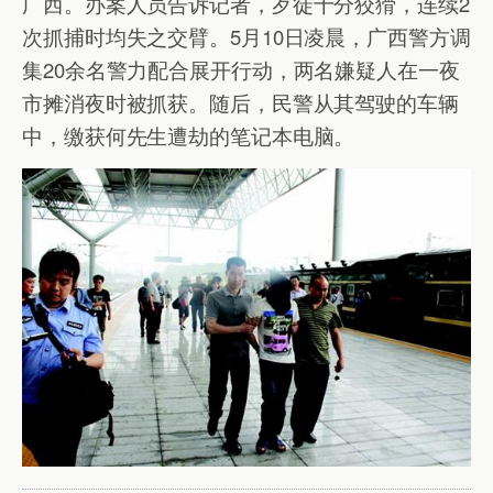
广西。办案人员告诉记者，歹徒十分狡猾，连续2
次抓捕时均失之交臂。5月10日凌晨，广西警方调
集20余名警力配合展开行动，两名嫌疑人在一夜
市摊消夜时被抓获。随后，民警从其驾驶的车辆
中，缴获何先生遭劫的笔记本电脑。