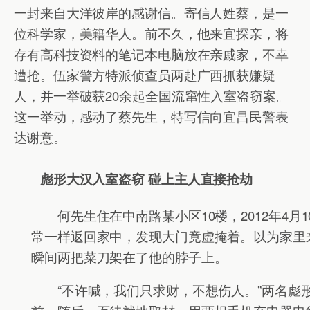
一封来自大洋彼岸的感谢信。寄信人姓蔡，是一
位科学家，美籍华人。前不久，他来宜探亲，将
存有高科技资料的笔记本电脑放在亲戚家，不幸
遭抢。伍家警方特派侦查员两赴广西抓获嫌疑
人，并一举破获20余起全国流窜性入室盗窃案。
这一举动，感动了蔡先生，特写信向宜昌民警表
达谢意。
彪形大汉入室盗窃 碰上主人直接抢劫
何先生住在中南路某小区10楼，2012年4月1
常一样返回家中，发现大门竟虚掩着。以为家里
瞬间两把菜刀架在了他的脖子上。
“不许喊，我们只求财，不想伤人。”两名彪