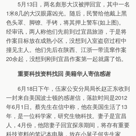
5月13日，两名彪形大汉被押回宜，其中一名
1米8几的大汉眼露凶光。随后，民警给他戴上黑
色头罩、脚镣、手铐，将其押上警车(如上图)。
经审讯，两人称他们先前到过宜昌旅游，于是将
作案目标放在成熟小区，没想到入室盗窃过程中
撞见主人。他们先后在陕西、江浙一带流窜作案
20余起，没想到刚到宜昌作案第一起就露了馅。
重要科技资料找回 美籍华人寄信感谢
6月18日下午，伍家公安分局局长赵正东收到
一封来自美国波士顿的感谢信，落款时间是2012
年6月1日。蔡先生在信中称，他在美国生活了13
年，是一位科学家，研究生物科技。妻子是宜昌
人，4月份，他陪妻子回宜探亲期间，将存有重要
科技资料的笔记本电脑，放在小舅子何先生家