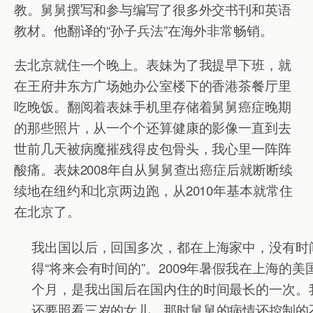
教。舅舅撰写和参与编写了很多外交书刊和英语
教材。他翻译的“孙子兵法”在海外非常畅销。
去北京就住一个晚上。表妹为了我提早下班，就
在王府井东方广场她办公室楼下的香港茶餐厅里
吃晚饭。翻阅着表妹手机里存储着舅舅癌症晚期
的那些照片，从一个个还算健康的影像一直到去
世前几天被病魔摧残得皮包骨头，我心里一阵阵
酸痛。表妹2008年自从舅舅查出癌症后就断断续
续地在纽约和北京两边跑，从2010年基本就常住
在北京了。
我出国以后，回国多次，都在上海家中，没有时
得“将来会有时间的”。2009年暑假我在上海的
个月，是我出国后在国内住的时间最长的一次。
还要照看三岁的女儿。那时舅舅的病情还控制的