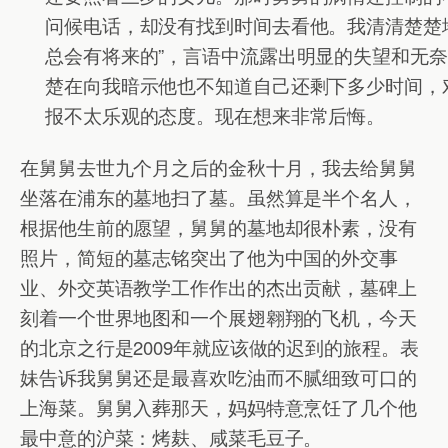
问候电话，却没有找到时间去看他。我清清楚楚
总会有将来的”，言语中流露出明显的失望和无
楚在向我暗示他也不知道自己还剩下多少时间，
报不太乐观的态度。现在想来非常后悔。
在舅舅去世九个月之后的金秋十月，我去给舅舅
坐落在浦东的墓地扫了墓。虽然算是半个名人，
根据他生前的愿望，舅舅的墓地却很朴素，没有
照片，简短的墓志铭突出了他为中国的外交事
业、外交英语教学工作作出的杰出贡献，墓碑上
刻着一个世界地图和一个展翅翱翔的飞机，今天
的北京之行是2009年就应该做的迟到的旅程。表
妹告诉我舅舅还是最喜欢吃油而不腻细致可口的
上海菜。舅舅入葬那天，妈妈特意烹饪了几个他
最中意的沪菜：烤麸、咸菜毛豆子。