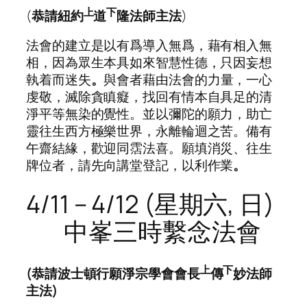
上
下
(
恭請紐約
道
隆法師主法
)
法會的建立是以有爲導入無爲，藉有相入無
相，因為眾生本具如來智慧性德，只因妄想
執着而迷失
。
與會者藉由法會的力量，一心
虔敬，滅除貪瞋癡，找回有情本自具足的清
淨平等無染的覺性。並以彌陀的願力，助亡
靈往生西方極樂世界，永離輪迴之苦。備有
午齋結緣，歡迎同霑法喜。願填消災、往生
牌位者，請先向講堂登記，以利作業
。
4/11 – 4/12 (星期六, 日)
中峯三時繫念法會
上
下
(
恭請波士頓行願淨宗學會會長
傳
妙法師
主法
)