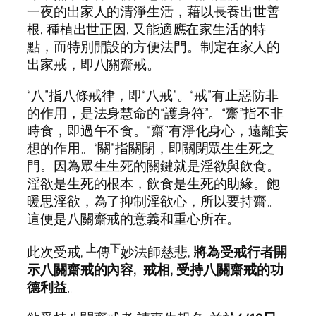
一夜的出家人的清淨生活，藉以長養出世善
根, 種植出世正因, 又能適應在家生活的特
點，而特別開設的方便法門。制定在家人的
出家戒，即八關齋戒。
“八”指八條戒律，即“八戒”。“戒”有止惡防非
的作用，是法身慧命的“護身符”。“齋”指不非
時食，即過午不食。“齋”有淨化身心，遠離妄
想的作用。“關”指關閉，即關閉眾生生死之
門。因為眾生生死的關鍵就是淫欲與飲食。
淫欲是生死的根本，飲食是生死的助緣。飽
暖思淫欲，為了抑制淫欲心，所以要持齋。
這便是八關齋戒的意義和重心所在。
上
下
此次受戒,
傳
妙法師慈悲,
將為受戒行者開
示八關齋戒的內容, 戒相, 受持八關齋戒的功
德利益
。