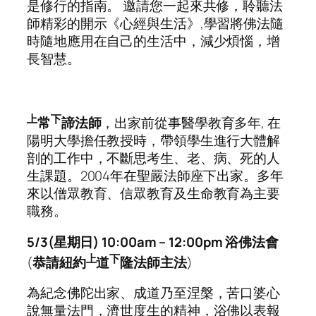
是修行的指南。 邀請您一起來共修，聆聽法
師精彩的開示《心經與生活》,學習將佛法隨
時隨地應用在自己的生活中，減少煩惱，增
長智慧。
上
下
常
諦法師
，出家前從事醫學教育多年, 在
陽明大學擔任教授時，帶領學生進行大體解
剖的工作中，不斷思考生、老、病、死的人
生課題。2004年在聖嚴法師座下出家。多年
來以僧眾教育、信眾教育及生命教育為主要
職務。
5/3(星期日)
10:00am
–
12:0
0pm
浴佛
法會
上
下
(
恭請紐約
道
隆法師主法
)
為紀念佛陀出家、成道乃至涅槃，苦口婆心
說無量法門，濟世度生的精神，浴佛以表報