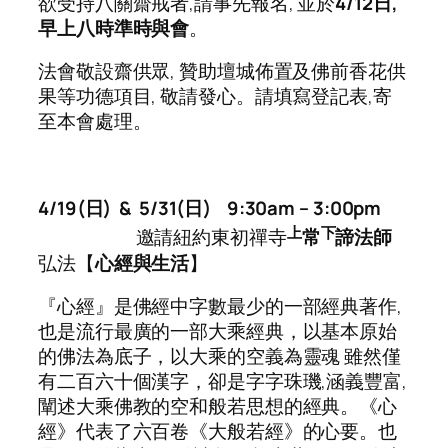
欲受持八關齋戒者,請事先報名, 並於
4/12
日
,
早上八時準時與會
。
法會敬設齋供眾, 贊助壇城佈置及佛前香花供
果等功德項目, 敬請發心。請填寫登記表,寄
至本會處理。
4/19(
日
)
& 5/31(
日
)
9:30am
– 3:00pm
上
下
邀請紐約東初禪寺
常
諦法師
弘法【
心經與生活
】
『心經』是佛經中字數最少的一部經典著作,
也是流行最廣的一部大乘經典，以基本原始
的佛法為底子，以大乘的空義為靈魂 雖然僅
有二百六十個漢字，卻是字字珠璣,涵義豐富,
闡述大乘佛教的空和般若思想的經典。《心
經》代表了六百卷《大般若經》的心要。也