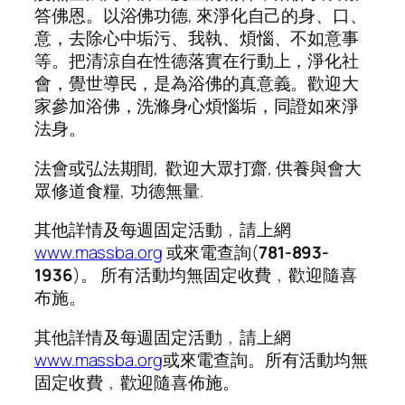
答佛恩。以浴佛功德, 來淨化自己的身、口、
意，去除心中垢污、我執、煩惱、不如意事
等。把清涼自在性德落實在行動上，淨化社
會，覺世導民，是為浴佛的真意義。歡迎大
家參加浴佛，洗滌身心煩惱垢，同證如來淨
法身。
法會或弘法期間, 歡迎大眾打齋, 供養與會大
眾修道食糧, 功德無量.
其他詳情及每週固定活動﹐請上網
www.massba.org
或來電查詢(
781-893-
1936
)。 所有活動均無固定收費﹐歡迎隨喜
布施。
其他詳情及每週固定活動﹐請上網
www.massba.org
或來電查詢。所有活動均無
固定收費﹐歡迎隨喜佈施。