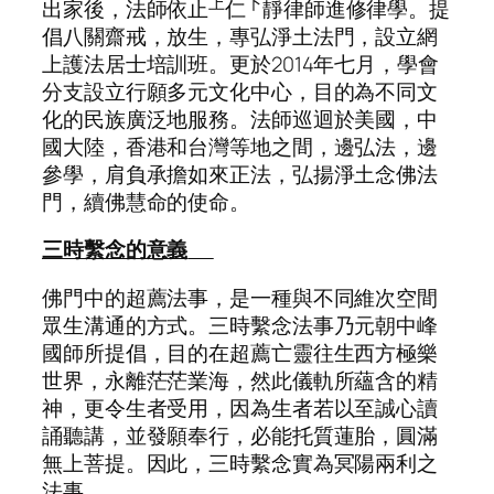
上
下
出家後，法師依止
仁
靜律師進修律學。提
倡八關齋戒，放生，專弘淨土法門，設立網
上護法居士培訓班。更於2014年七月，學會
分支設立行願多元文化中心，目的為不同文
化的民族廣泛地服務。法師巡迴於美國，中
國大陸，香港和台灣等地之間，邊弘法，邊
參學，肩負承擔如來正法，弘揚淨土念佛法
門，續佛慧命的使命。
三時繫念的意義
佛門中的超薦法事，是一種與不同維次空間
眾生溝通的方式。三時繫念法事乃元朝中峰
國師所提倡，目的在超薦亡靈往生西方極樂
世界，永離茫茫業海，然此儀軌所蘊含的精
神，更令生者受用，因為生者若以至誠心讀
誦聽講，並發願奉行，必能托質蓮胎，圓滿
無上菩提。因此，三時繫念實為冥陽兩利之
法事。