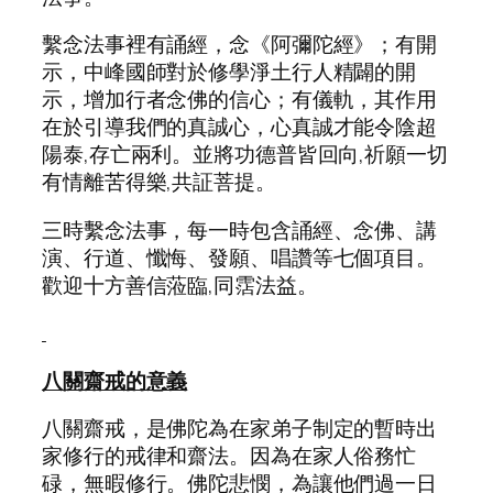
繫念法事裡有誦經，念《阿彌陀經》；有開
示，中峰國師對於修學淨土行人精闢的開
示，增加行者念佛的信心；有儀軌，其作用
在於引導我們的真誠心，心真誠才能令陰超
陽泰,存亡兩利。並將功德普皆回向,祈願一切
有情離苦得樂,共証菩提。
三時繫念法事，每一時包含誦經、念佛、講
演、行道、懺悔、發願、唱讚等七個項目。
歡迎十方善信蒞臨,同霑法益。
八關齋戒的意義
八關齋戒，是佛陀為在家弟子制定的暫時出
家修行的戒律和齋法。因為在家人俗務忙
碌，無暇修行。佛陀悲憫，為讓他們過一日