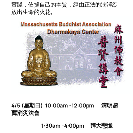
實踐，依據自己的本質，經由正法的潤澤綻
放出生命的火花。
4/5
(星期日)
10:00am -12:0
0pm
清明
超
薦消災
法會
1:30am -4:0
0pm
拜大悲懺