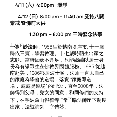
4/11 (六) 4:0
0pm 灑淨
4/12 (日) 8:00
am – 11:40 am 受持八關
齋戒
暨佛前大供
1:30 pm –
8:00 pm
三時繫念法事
上
下
傳
妙法師
,
1958生於越南堤岸市, 十一歲
歸依三寶，學習教理。十七歲時萌生出家之
志願。當時因缘不具足，只能繼續以居士身
份為有缘眾生在佛教界團體服務。1985 從越
南赴美，1986移居波士頓，法师一直以自己
的家庭為學會的道場，落實 “家庭即道
場， 處處是道場” 的理念，直至2008年，法
師得到父母，兒女的同意，和同修們的支持
上
下
下，在寧波象山報德寺
常
暘法師座下剃度
出家，法號演釗，字傳妙。