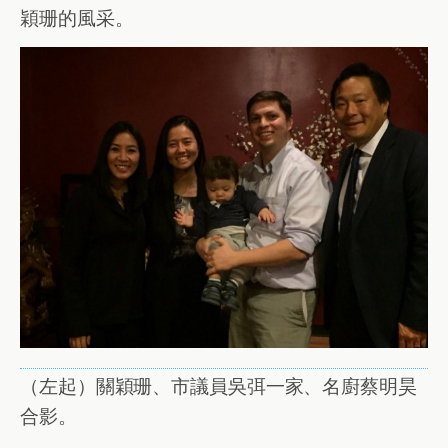
穎珊的風采。
（左起）關穎珊、市議員吳弭一家、名廚蔡明昊
合影。