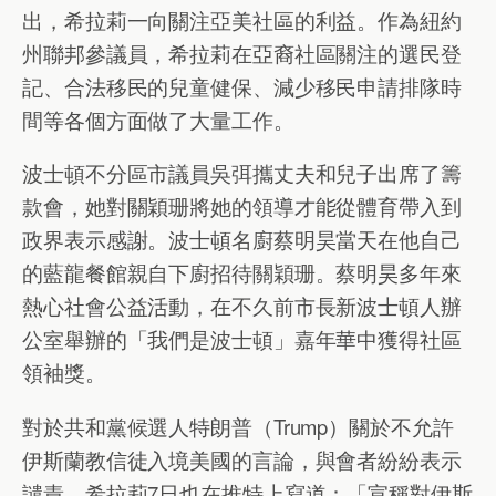
出，希拉莉一向關注亞美社區的利益。作為紐約
州聯邦參議員，希拉莉在亞裔社區關注的選民登
記、合法移民的兒童健保、減少移民申請排隊時
間等各個方面做了大量工作。
波士頓不分區市議員吳弭攜丈夫和兒子出席了籌
款會，她對關穎珊將她的領導才能從體育帶入到
政界表示感謝。波士頓名廚蔡明昊當天在他自己
的藍龍餐館親自下廚招待關穎珊。蔡明昊多年來
熱心社會公益活動，在不久前市長新波士頓人辦
公室舉辦的「我們是波士頓」嘉年華中獲得社區
領袖獎。
對於共和黨候選人特朗普（Trump）關於不允許
伊斯蘭教信徒入境美國的言論，與會者紛紛表示
譴責。希拉莉7日也在推特上寫道：「宣稱對伊斯