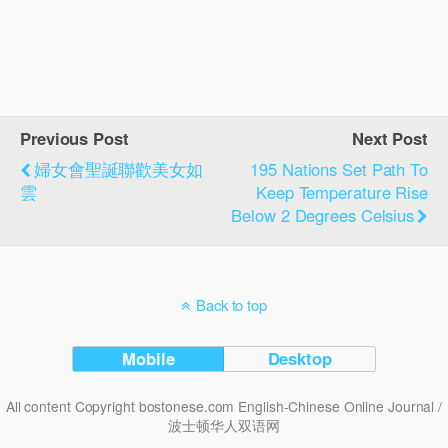
Previous Post
Next Post
婦女會聖誕聯歡美女如
195 Nations Set Path To
雲
Keep Temperature Rise
Below 2 Degrees Celsius
Back to top
Mobile
Desktop
All content Copyright bostonese.com English-Chinese Online Journal /
波士顿华人双语网