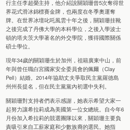
行主任李超榮主持，他介紹說關穎珊曾5次奪得世
界花式滑冰錦標賽金牌，也兩度在冬季奧運奪
牌。在世界冰壇叱吒風雲十年之後，關穎珊挂靴
之後完成了丹佛大學的本科學位，之後入學波士
頓的塔夫茨大學著名的外交學院，獲得國際關係
碩士學位。
現年34歲的關穎珊生於加州，祖籍廣東中山，前
年與曾任職白宮國家安全委員會的佩爾（Clay
Pell）結婚。2014年協助丈夫爭取民主黨羅德島
州州長提名，但在民主黨黨內初選中失利。
關穎珊對支持者們表示感謝，她表示希望大家一
起努力讓希拉莉成為美國第一位女總統。自今年6
月份加入希拉莉的競選團隊以來，關穎珊主要負
責吸引來自工薪家庭和少數族裔的選民。她指