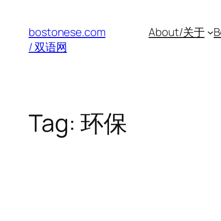
Skip
to
bostonese.com
About/关于
B
content
/ 双语网
Tag:
环保