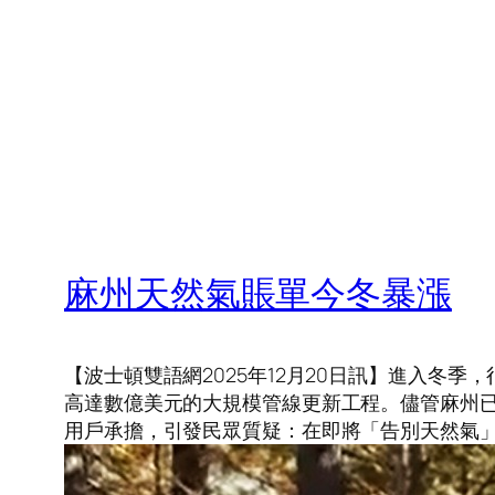
麻州天然氣賬單今冬暴漲
【波士頓雙語網2025年12月20日訊】進入
高達數億美元的大規模管線更新工程。儘管麻州已訂
用戶承擔，引發民眾質疑：在即將「告別天然氣