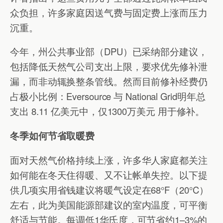
众负担，许多家庭因送气费与固定费上涨而压力
沉重。
今年，州公共事业部（DPU）已采纳部分建议，
包括降低天然气公司支出上限，要求优先修补泄
漏，而非动辄换整条管线。然而目前修补经费仍
占极小比例：Eversource 与 National Grid明年总
支出 8.11 亿美元中，仅1300万美元 用于修补。
冬季如何节省取暖费
面对天然气价格持续上涨，许多华人家庭都关注
如何能在冬天住得暖、又不让帐单失控。以下提
供几项实用省钱建议将暖气设定在68°F（20°C）
左右，此为美国能源部建议的室内温度，可平衡
舒适与节能。每调低1华氏度，可节省约1–3%的