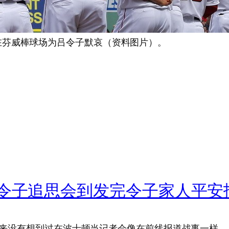
在芬威棒球场为吕令子默哀（资料图片）。
吕令子追思会到发完令子家人平安
】从来没有想到过在波士顿当记者会像在前线报道战事一样。从