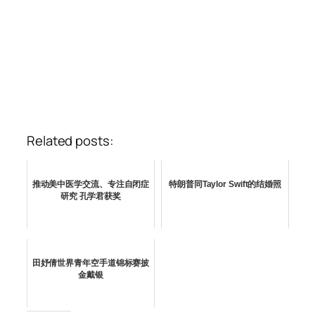
Related posts:
推动美中医学交流、专注自闭症
特朗普同Taylor Swift的结婚照
研究 孔学君获奖
田妤倩世界青年空手道锦标赛披
金戴银