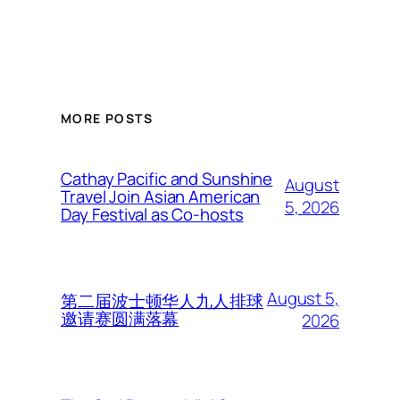
MORE POSTS
Cathay Pacific and Sunshine
August
Travel Join Asian American
5, 2026
Day Festival as Co-hosts
August 5,
第二届波士顿华人九人排球
邀请赛圆满落幕
2026