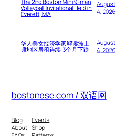
The 2nd Boston Mini 9-man
August
Volleyball Invitational Held in
4, 2026
Everett, MA
August
华人美女经济学家解读波士
顿地区房租连续13个月下跌
4, 2026
bostonese.com / 双语网
Blog
Events
About
Shop
FAQs
Patterns