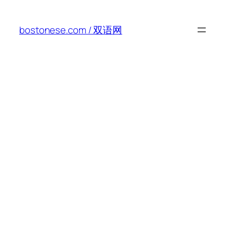
Skip
to
bostonese.com / 双语网
content