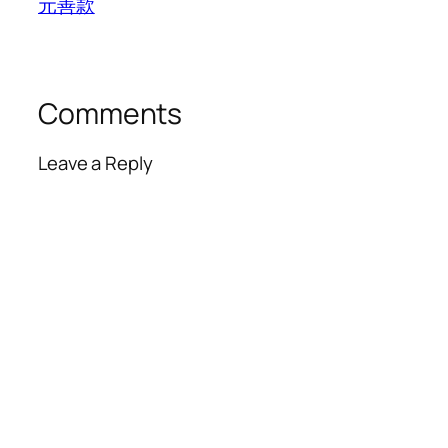
元善款
Comments
Leave a Reply