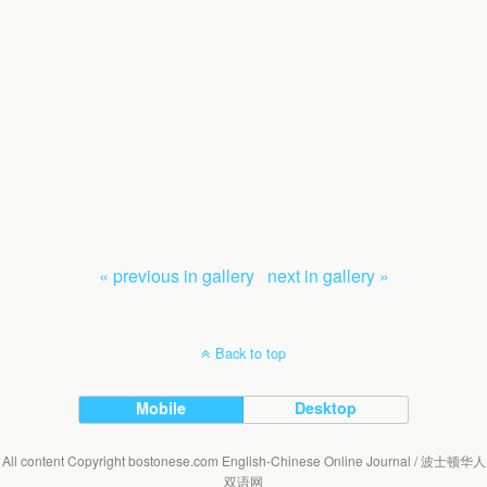
« previous in gallery
next in gallery »
Back to top
Mobile
Desktop
All content Copyright bostonese.com English-Chinese Online Journal / 波士顿华人
双语网