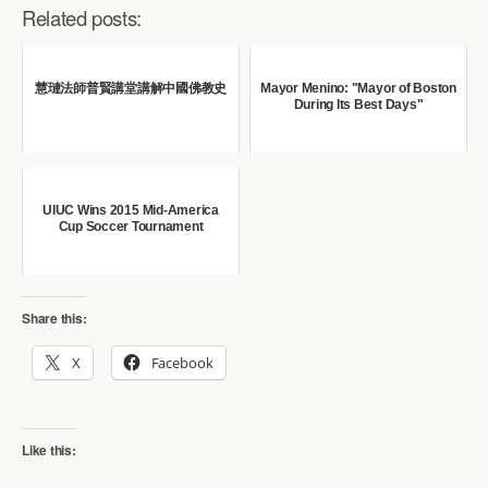
Related posts:
慧璉法師普賢講堂講解中國佛教史
Mayor Menino: "Mayor of Boston
During Its Best Days"
UIUC Wins 2015 Mid-America
Cup Soccer Tournament
Share this:
X
Facebook
Like this: