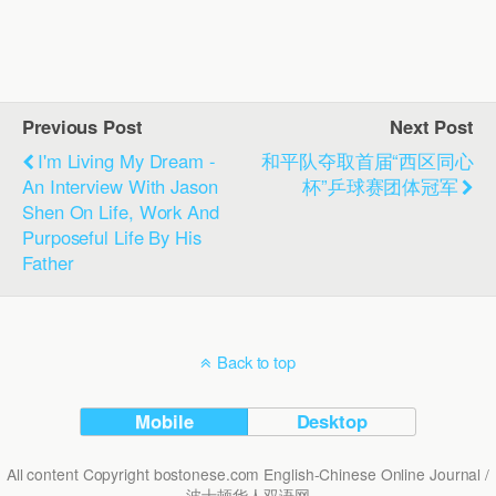
Previous Post
Next Post
I'm Living My Dream -
和平队夺取首届“西区同心
An Interview With Jason
杯”乒球赛团体冠军
Shen On Life, Work And
Purposeful Life By His
Father
Back to top
Mobile
Desktop
All content Copyright bostonese.com English-Chinese Online Journal /
波士顿华人双语网