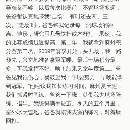
赛准备不够。以后每次比赛前，不管球场多远，
爸爸都认真地带我“走场”，有时还去两、三
次。“走场”时，爸爸帮我记录每一洞球场的距
离、地形，研究用几号铁杆或木杆打。果然，我
的比赛成绩迅速提高。第二年，我就拿到麻州积
分赛第二名。2009年赛季开始，头几场，我一路
领先，兴奋地准备拿冠军喽。最后一场积分最
多，可我发挥不好。唉！结果又拿年度第二。爸
爸见我很伤心，就鼓励我：“只要努力，早晚能拿
到冠军。”他建议我加长练习时间。麻州夏天短，
我们抓紧时间练。爸爸一下班，就带我去球场陪
练、指导。我练得满手硬茧。冬天的五个月里，
室外冰天雪地，爸爸就陪我去室内练习，对着墙
网打。