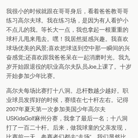
我很小的时候就跟在哥哥身后，看着爸爸教哥哥
练习高尔夫球。我在练习场，是因为有人看护小
不点儿的我。等长大一点，我也拿起一根重重的
球杆儿甩来甩去。嘿！我居然挺感兴趣。我喜欢
球场优美的风景;喜欢把球送到空中那一瞬间的兴
奋感觉;还喜欢跟我爸爸呆在一起消磨时光。我九
岁开始跟退役的职业高尔夫队员Joe上课了。十岁
开始参加少年比赛。
高尔夫每场比赛打十八洞。总杆数越少越好。职
业球员发挥好的时候，赛绩在七十杆左右。记得
2007年夏天第一次参加美国少年高尔夫
USKidsGolf麻州分赛，我拿了最后一名；十八洞
打了一百二十杆。后来，做我球童的父亲发现，
比赛前一天，参赛者们都去“走场”。我们显然比