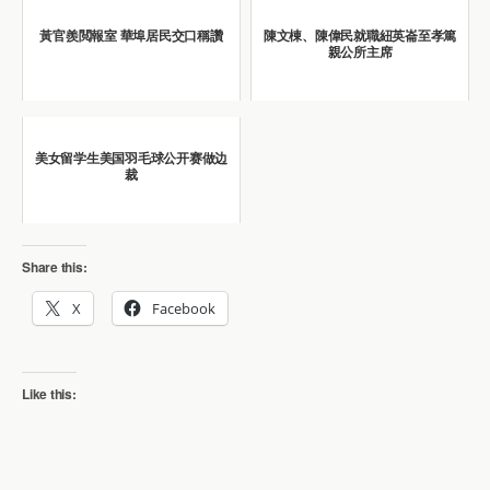
黃官羨閲報室 華埠居民交口稱讚
陳文棟、陳偉民就職紐英崙至孝篤
親公所主席
美女留学生美国羽毛球公开赛做边
裁
Share this:
X
Facebook
Like this: