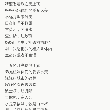
靖源唱着歌在天上飞
爸爸妈妈你们的爱多么美
不远万里来到美
日夜护理不顾累
古黄河，奔腾水
查尔斯，红玫瑰
妈妈问医生，能否移植肺？
啊…我想把我的植入儿体内
生命的强者不言泪
十五的月亮这般明媚
弟兄姐妹你们的爱多么美
巍巍的城市闪银辉
寂静的春夜暖风吹
波士顿，明月朗
青橄榄，亲人会
水是幸福酒，歌是白玉杯
啊…弟兄姐妹的爱无限美