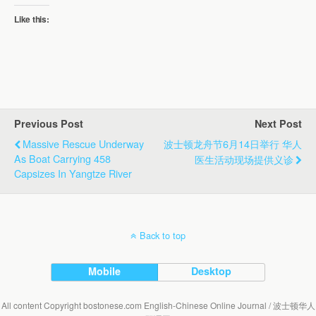
Like this:
Previous Post
Next Post
Massive Rescue Underway
波士顿龙舟节6月14日举行 华人
As Boat Carrying 458
医生活动现场提供义诊
Capsizes In Yangtze River
Back to top
Mobile
Desktop
All content Copyright bostonese.com English-Chinese Online Journal / 波士顿华人