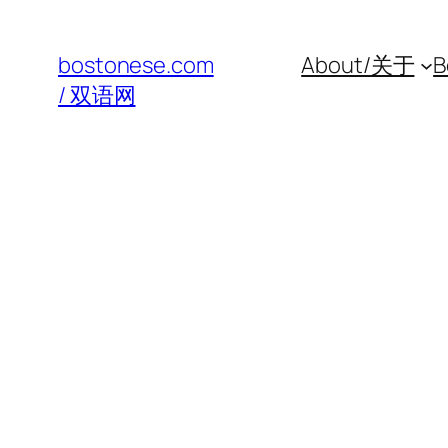
Skip
to
bostonese.com
About/关于
B
content
/ 双语网