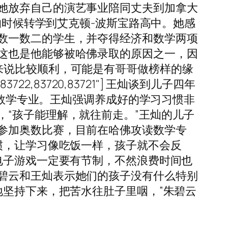
她放弃自己的演艺事业陪同丈夫到加拿大
的时候转学到艾克顿-波斯宝路高中。她感
数一数二的学生，并夺得经济和数学两项
这也是他能够被哈佛录取的原因之一，因
来说比较顺利，可能是有哥哥做榜样的缘
3722,83720,83721"] 王灿谈到儿子四年
读数学专业。王灿强调养成好的学习习惯非
“孩子能理解，就往前走。”王灿的儿子
参加奥数比赛，目前在哈佛攻读数学专
惯，让学习像吃饭一样，孩子就不会反
电子游戏一定要有节制，不然浪费时间也
碧云和王灿表示她们的孩子没有什么特别
地坚持下来，把苦水往肚子里咽，”朱碧云