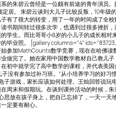
演系的朱碧云曾经是一位颇有前途的青年演员。
顿定居。 朱碧云谈到大儿子比较反叛，10年级
儿子有了很大的转变，用了一年的时间成了全校
，读书期间转过很多次学，也遇到过很多挫折，
绩的学生。而比哥哥小8岁的小儿子的成长相对
allery columns="4" ids="83723,8
参加MathCounts数学竞赛，现在在哈佛
业做完了。她在家用中国数学教材自己教儿子，
，在初中就学完了高中数学的课程，并代表美国
儿子没有参加过补习班。“从小培养学习的好习
玩电子游戏，家长应该如何处理。王灿回答说玩
能在周末和假期玩。在谈到课外活动的时候，朱
的心思放在孩子身上，把自己忘掉了，一天一天
候一定要有耐心。