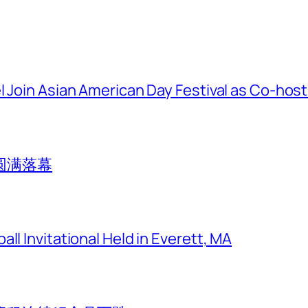
l Join Asian American Day Festival as Co-hos
圆满落幕
ll Invitational Held in Everett, MA