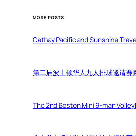
MORE POSTS
Cathay Pacific and Sunshine Trave
第二届波士顿华人九人排球邀请赛
The 2nd Boston Mini 9-man Volleyba