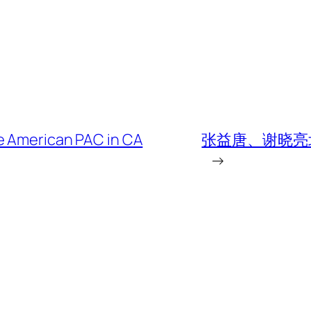
e American PAC in CA
张益唐、谢晓亮
→