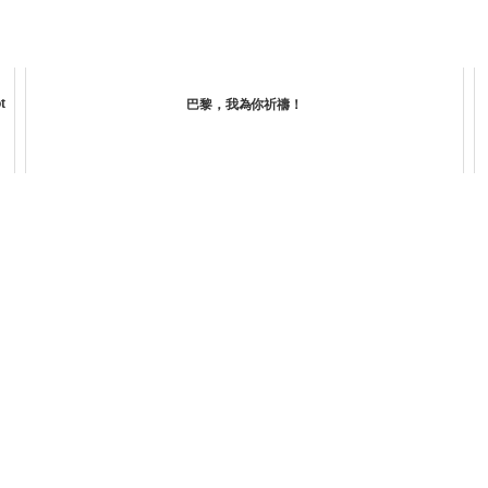
t
巴黎，我為你祈禱！