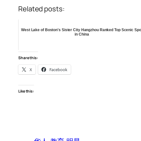
Related posts:
West Lake of Boston's Sister City Hangzhou Ranked Top Scenic Spo
in China
Share this:
X
Facebook
Like this: