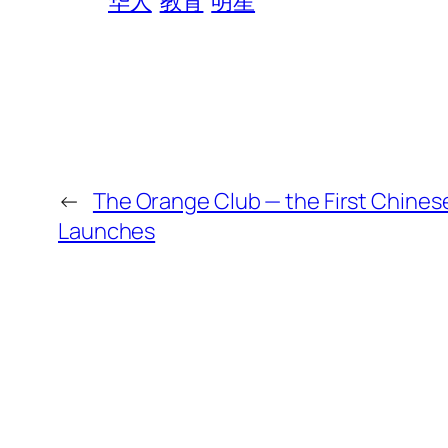
华人
教育
明星
←
The Orange Club — the First Chines
Launches