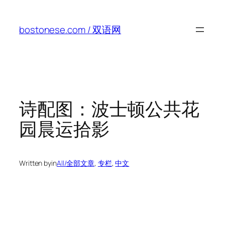
Skip
to
bostonese.com / 双语网
content
诗配图：波士顿公共花
园晨运拾影
Written by
in
All/全部文章
, 
专栏
, 
中文