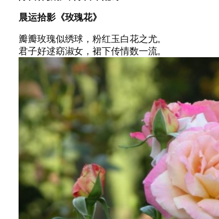
晨运拾影《玫瑰花》
瓣瓣玫瑰似绣球，粉红玉白花之尤。
君子好逑窈淑女，裙下传情数一流。