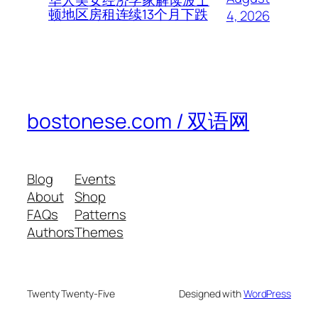
顿地区房租连续13个月下跌
4, 2026
bostonese.com / 双语网
Blog
Events
About
Shop
FAQs
Patterns
Authors
Themes
Twenty Twenty-Five
Designed with
WordPress