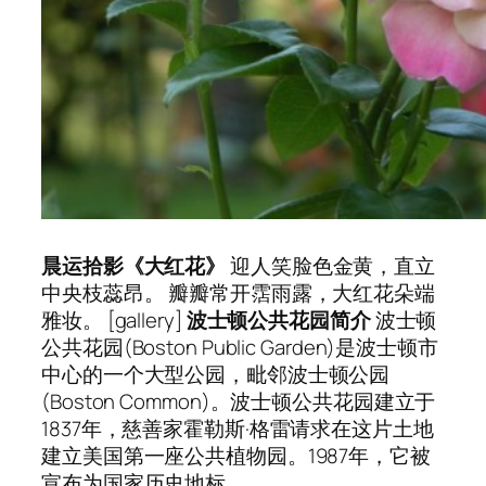
晨运拾影《大红花》
迎人笑脸色金黄，直立
中央枝蕊昂。 瓣瓣常开霑雨露，大红花朵端
雅妆。 [gallery]
波士顿公共花园简介
波士顿
公共花园(Boston Public Garden)是波士顿市
中心的一个大型公园，毗邻波士顿公园
(Boston Common)。波士顿公共花园建立于
1837年，慈善家霍勒斯·格雷请求在这片土地
建立美国第一座公共植物园。1987年，它被
宣布为国家历史地标。