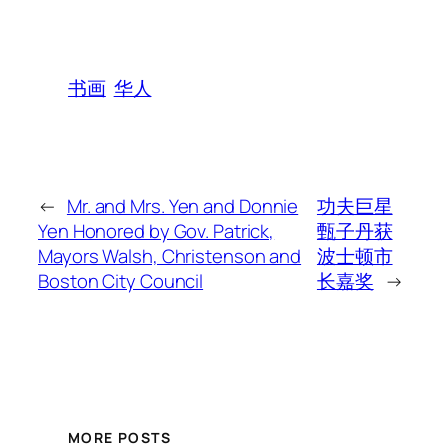
书画
华人
←
Mr. and Mrs. Yen and Donnie
功夫巨星
Yen Honored by Gov. Patrick,
甄子丹获
Mayors Walsh, Christenson and
波士顿市
Boston City Council
长嘉奖
→
MORE POSTS