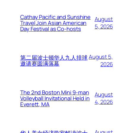
Cathay Pacific and Sunshine
August
Travel Join Asian American
5, 2026
Day Festival as Co-hosts
August 5,
第二届波士顿华人九人排球
邀请赛圆满落幕
2026
The 2nd Boston Mini 9-man
August
Volleyball Invitational Held in
4, 2026
Everett, MA
August
华人美女经济学家解读波士