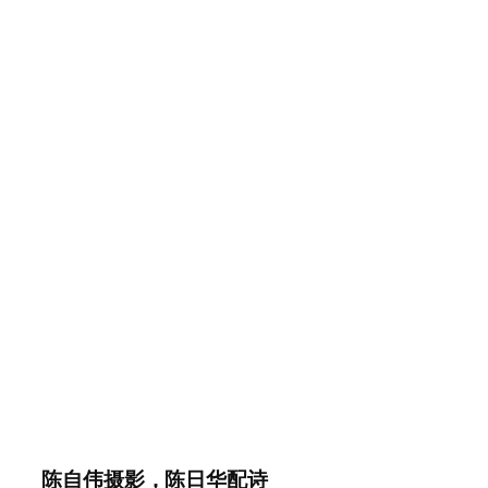
陈自伟摄影，陈日华配诗