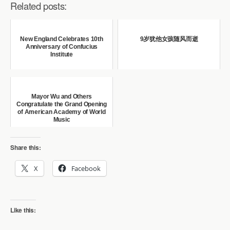
Related posts:
New England Celebrates 10th
9岁犹他女孩随风而逝
Anniversary of Confucius
Institute
Mayor Wu and Others
Congratulate the Grand Opening
of American Academy of World
Music
Share this:
X
Facebook
Like this: