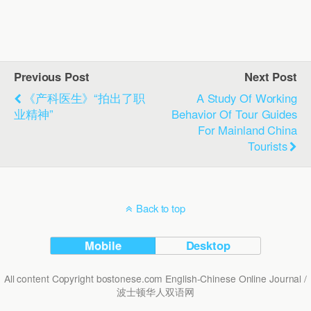
Previous Post
Next Post
《产科医生》“拍出了职
A Study Of Working
业精神”
Behavior Of Tour Guides
For Mainland China
Tourists
Back to top
Mobile
Desktop
All content Copyright bostonese.com English-Chinese Online Journal /
波士顿华人双语网