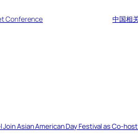
net Conference
中国相
l Join Asian American Day Festival as Co-hos