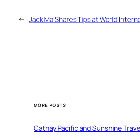
←
Jack Ma Shares Tips at World Inter
MORE POSTS
Cathay Pacific and Sunshine Trave