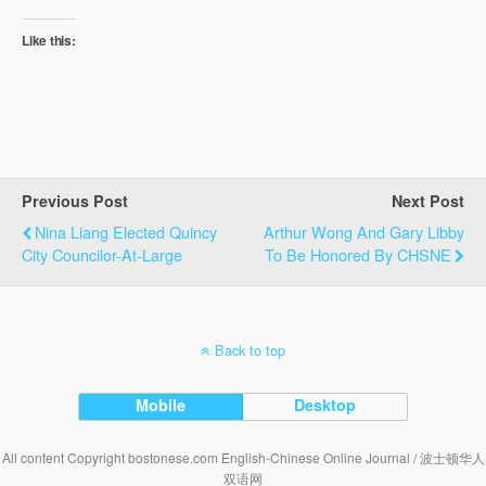
Like this:
Previous Post
Next Post
Nina Liang Elected Quincy
Arthur Wong And Gary Libby
City Councilor-At-Large
To Be Honored By CHSNE
Back to top
Mobile
Desktop
All content Copyright bostonese.com English-Chinese Online Journal / 波士顿华人
双语网