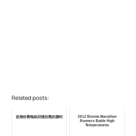
Related posts:
2012 Boston Marathon
從兩份舊報紙回憶抗戰的勝利
Runners Battle High
Temperatures