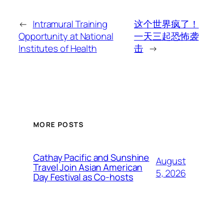
←
Intramural Training
这个世界疯了！
Opportunity at National
一天三起恐怖袭
Institutes of Health
击
→
MORE POSTS
Cathay Pacific and Sunshine
August
Travel Join Asian American
5, 2026
Day Festival as Co-hosts