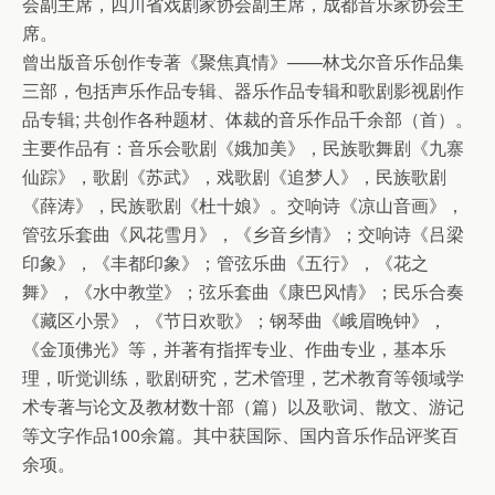
会副主席，四川省戏剧家协会副主席，成都音乐家协会主
席。
曾出版音乐创作专著《聚焦真情》——林戈尔音乐作品集
三部，包括声乐作品专辑、器乐作品专辑和歌剧影视剧作
品专辑; 共创作各种题材、体裁的音乐作品千余部（首）。
主要作品有：音乐会歌剧《娥加美》，民族歌舞剧《九寨
仙踪》，歌剧《苏武》，戏歌剧《追梦人》，民族歌剧
《薛涛》，民族歌剧《杜十娘》。交响诗《凉山音画》，
管弦乐套曲《风花雪月》，《乡音乡情》；交响诗《吕梁
印象》，《丰都印象》；管弦乐曲《五行》，《花之
舞》，《水中教堂》；弦乐套曲《康巴风情》；民乐合奏
《藏区小景》，《节日欢歌》；钢琴曲《峨眉晚钟》，
《金顶佛光》等，并著有指挥专业、作曲专业，基本乐
理，听觉训练，歌剧研究，艺术管理，艺术教育等领域学
术专著与论文及教材数十部（篇）以及歌词、散文、游记
等文字作品100余篇。其中获国际、国内音乐作品评奖百
余项。