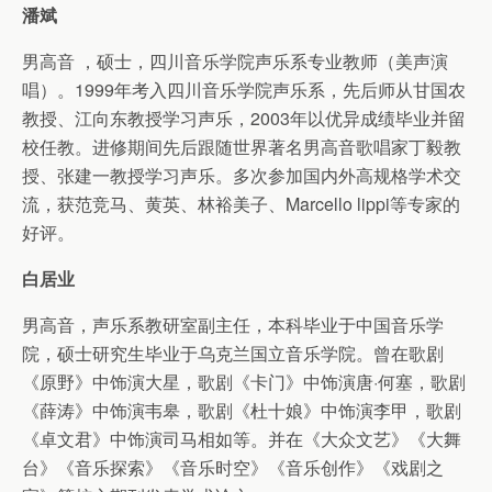
潘斌
男高音 ，硕士，四川音乐学院声乐系专业教师（美声演
唱）。1999年考入四川音乐学院声乐系，先后师从甘国农
教授、江向东教授学习声乐，2003年以优异成绩毕业并留
校任教。进修期间先后跟随世界著名男高音歌唱家丁毅教
授、张建一教授学习声乐。多次参加国内外高规格学术交
流，获范竞马、黄英、林裕美子、Marcello lippi等专家的
好评。
白居业
男高音，声乐系教研室副主任，本科毕业于中国音乐学
院，硕士研究生毕业于乌克兰国立音乐学院。曾在歌剧
《原野》中饰演大星，歌剧《卡门》中饰演唐·何塞，歌剧
《薛涛》中饰演韦皋，歌剧《杜十娘》中饰演李甲，歌剧
《卓文君》中饰演司马相如等。并在《大众文艺》《大舞
台》《音乐探索》《音乐时空》《音乐创作》《戏剧之