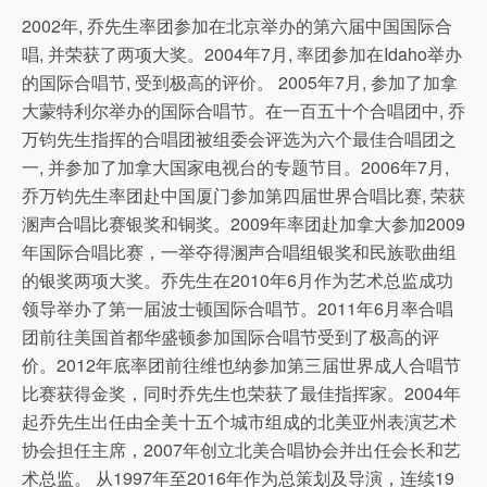
2002年, 乔先生率团参加在北京举办的第六届中国国际合
唱, 并荣获了两项大奖。2004年7月, 率团参加在Idaho举办
的国际合唱节, 受到极高的评价。 2005年7月, 参加了加拿
大蒙特利尔举办的国际合唱节。在一百五十个合唱团中, 乔
万钧先生指挥的合唱团被组委会评选为六个最佳合唱团之
一, 并参加了加拿大国家电视台的专题节目。2006年7月,
乔万钧先生率团赴中国厦门参加第四届世界合唱比赛, 荣获
溷声合唱比赛银奖和铜奖。2009年率团赴加拿大参加2009
年国际合唱比赛，一举夺得溷声合唱组银奖和民族歌曲组
的银奖两项大奖。乔先生在2010年6月作为艺术总监成功
领导举办了第一届波士顿国际合唱节。2011年6月率合唱
团前往美国首都华盛顿参加国际合唱节受到了极高的评
价。2012年底率团前往维也纳参加第三届世界成人合唱节
比赛获得金奖，同时乔先生也荣获了最佳指挥家。2004年
起乔先生出任由全美十五个城市组成的北美亚州表演艺术
协会担任主席，2007年创立北美合唱协会并出任会长和艺
术总监。 从1997年至2016年作为总策划及导演，连续19