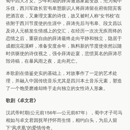
蜀中四大才女。少年时期的薛涛遭遇家庭变故，沦为蜀中
乐伎，西川军政长官韦皋慧眼识人将薛涛留在府衙陪宾客
把酒言欢，又兼理文案的诗伎，故又被时人称“女书校”在
依附于西川节度使的生涯中，薛涛先后与韦皋、段文昌以
及诗人元稹发生情感上的交汇，在经历一次次无疾而终的
恋情之后，重获自由的薛涛最终走向平静和独立，隐居于
成都浣花溪畔，准备安度余年，孰料新的节度使依然以随
时供驱使的诗伎视之，强令薛涛赴宴，悲愤莫名的薛涛尽
毁诗稿，在暴风雨之夜，走向死亡。
本歌剧在借鉴史实的基础上，对故事作了一定的艺术处
理，并融入中国传统音乐尤其是四川本土音乐元素，塑造
了一个饱受磨难却终于走向独立的女性诗人形象。
歌剧《卓文君》
汉武帝时期(公元前156年—公元前87年），蜀中才子司马
相如与卓文君因抚琴抒怀而生情，相约白头，为后人留
下“凤求凰”的爱情传奇。