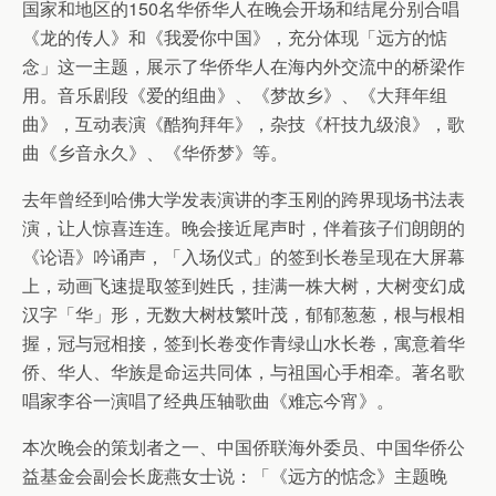
国家和地区的150名华侨华人在晚会开场和结尾分别合唱
《龙的传人》和《我爱你中国》，充分体现「远方的惦
念」这一主题，展示了华侨华人在海内外交流中的桥梁作
用。音乐剧段《爱的组曲》、《梦故乡》、《大拜年组
曲》，互动表演《酷狗拜年》，杂技《杆技九级浪》，歌
曲《乡音永久》、《华侨梦》等。
去年曾经到哈佛大学发表演讲的李玉刚的跨界现场书法表
演，让人惊喜连连。晚会接近尾声时，伴着孩子们朗朗的
《论语》吟诵声，「入场仪式」的签到长卷呈现在大屏幕
上，动画飞速提取签到姓氏，挂满一株大树，大树变幻成
汉字「华」形，无数大树枝繁叶茂，郁郁葱葱，根与根相
握，冠与冠相接，签到长卷变作青绿山水长卷，寓意着华
侨、华人、华族是命运共同体，与祖国心手相牵。著名歌
唱家李谷一演唱了经典压轴歌曲《难忘今宵》。
本次晚会的策划者之一、中国侨联海外委员、中国华侨公
益基金会副会长庞燕女士说：「《远方的惦念》主题晚