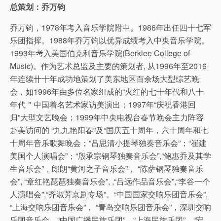
总策划：乔万钧
乔万钧，1978年考入音乐学院附中。1986年出任四十七军
乐团指挥。1988年乔万钧以优异成绩考入中央音乐学院。
1993年考入美国伯克利音乐学院(Berklee College of
Music)。作为艺术总监及主要的策划者, 从1996年至2016
年连续卄十年成功地策划了美东地区百余场大型综艺晚
会，如1996年由多位名家组成的“火红的七十年代和八十
年代＂中国着名艺术家访美演出；1997年“庆祝香港回
归”大型文艺晚会；1999年中央电视台春节晚会主力阵容
赴美访问的 “九九艳阳春”及“国庆五十周年，六十周年和七
十周年音乐歌舞晚会；“吕思清小提琴独奏音乐会”；“崔建
美国个人演唱会”；“殷承宗钢琴独奏音乐会”,“鲍惠乔及其学
生音乐会”，郎朗“黄河之子音乐会”， “陈萨钢琴独奏音乐
会”, “章红艳琵琶独奏音乐会”, ,“吕远作品音乐会”,“李谷一个
人演唱会”,“齐淑芳京剧专场”。“中国国家交响乐团音乐会”,
“上海交响乐团音乐会”， “青岛交响乐团音乐会”，深圳交响
乐团音乐会，“中国广播民族乐团”，“上海民族乐团”，“安