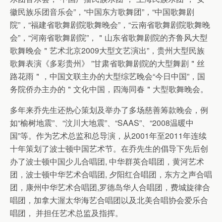
徽民族乐团音乐会”，“中国东方歌舞团”，“中国歌舞剧
院”，“福建省歌舞剧院歌舞晚会”，“云南省歌舞剧院歌舞晚
会”，“河南省歌舞剧院”，＂山东省歌舞剧院的齐鲁风大型
歌舞晚会＂艺术北京2009大型文艺演出”，贵州大型民族
歌舞表演《多彩贵州》 ”甘肃省歌舞剧院的大型舞剧＂丝
路花雨＂，中国文联主办的大型综艺晚会“今日中国”，国
务院侨办主办的＂文化中国，四海同春＂大型歌舞晚会。
多年来乔先生还热心策划及举办了多场慈善筹款晚会，例
如“榆树地震”、“汶川大地震”、“SAAS”、“2008温暖中
国”等。作为艺术总监和总导演，从2001年至2011年连续
十年策划了波士顿中国艺术节。在乔先生的倡导下先后创
办了波士顿中国少儿合唱团, 中华群英合唱团，黄河艺术
团，波士顿中华艺术合唱团, 夕阳红合唱团，东方之声合唱
团，康州中华艺术合唱团,罗德岛华人合唱团，费城旋律合
唱团，加拿大渥太华海艺合唱团以及北美合唱协会爱乐合
唱团， 并担任艺术总监及指挥。