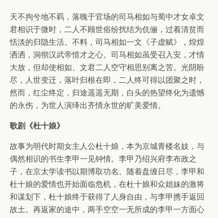
天不拘兮地不羁，落魄于官场的司马相如与蜀中才女卓文
君相识于微时，二人不顾世俗纷扰结为伉俪，过着清贫而
恬淡的归隐生活。不料，司马相如一文《子虚赋》，煌煌
洒洒，洞彻汉武帝惜才之心。司马相如虽受召入安，才情
大放，但却使相如、文君二人空守相思别离之苦。光阴盼
尽，人世变迁，落叶归根在即，二人终可得以团聚之时，
然而，红尘终定，归途遥遥无期，白头的热望终化为遗憾
的永伤，为世人演绎出齐情永世的旷美爱情。
歌剧《杜十娘》
故事为明代时期女主人公杜十娘，本为京城青楼名妓，与
偶然相识的书生李甲一见钟情。李甲乃绍兴府李布政之
子，在京太学读书以期博取功名。随着盘缠日尽，李甲和
杜十娘的爱情也开始面临危机，在杜十娘和众姐妹的激将
和谋划下，杜十娘终于获得了人身自由，与李甲携手返回
故土。再返家的途中，两手空空一无所成的李甲一方面心