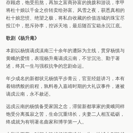
存顾虑，饱受煎熬，再加之富商孙富的挑拨和游说，李甲
将杜十娘以千金之价转卖给孙富。风雪之夜，获悉真相的
杜十娘悲愤、绝望之极，将私自收藏的价值连城的珠宝尽
投江中，怒斥孙李，控诉天地，最后随百宝箱永沉江底。
歌剧《杨升庵》
本剧以杨慎谪戍滇南三十余年的遭际为主线，贯穿杨慎与
黄峨的爱情，表现杨升庵谪戍云南，不甘沉沦、勤于著
述，终其一生与强权抗争的悲剧命运。
年少成名的新都状元杨慎平步青云，官至经筵讲习，本有
着锦绣般的前程，孰料卷入嘉靖时期的大礼议事件，遂被
谪戍云南，永不赦还。
远戍云南的杨慎备受家国之念，滞留新都掌家的黄峨同样
饱受分离孤寂之苦，生命沉重绵长，夫妻二人相互砥砺，
终成就为有明著名曲家和博学第一人。