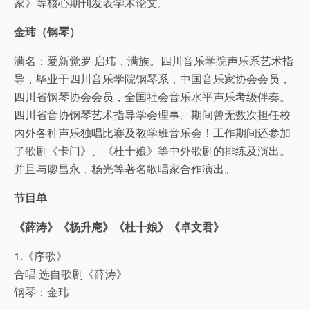
家》等核心期刊发表学术论文。
金玮（钢琴）
满名：爱新觉罗·启玮，满族。四川音乐学院声乐系艺术指
导，毕业于四川音乐学院钢琴系，中国音乐家协会会员，
四川省钢琴协会会员，全国社会音乐水平声乐考级伴奏。
四川省音协钢琴艺术指导学会理事。期间曾无数次担任校
内外各种声乐独唱比赛及教学班音乐会！工作期间还参加
了歌剧《卡门》、《杜十娘》等中外歌剧的排练及演出。
并且与廖昌永，杨光等著名歌唱家合作演出。
节目单
《薛涛》《杨
升庵》《杜十娘》《卓文君》
1.《序歌》
合唱 选自歌剧《薛涛》
钢琴：金玮