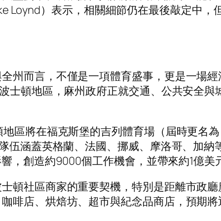
ike Loynd）表示，相關細節仍在最後敲定
與全州而言，不僅是一項體育盛事，更是一場經
大波士頓地區，麻州政府正就交通、公共安全與
頓地區將在福克斯堡的吉列體育場（屆時更名為
賽隊伍涵蓋英格蘭、法國、挪威、摩洛哥、加納
響，創造約9000個工作機會，並帶來約1億美
波士頓社區商家的重要契機，特別是距離市政廳
、咖啡店、烘焙坊、超市與紀念品商店，預期將