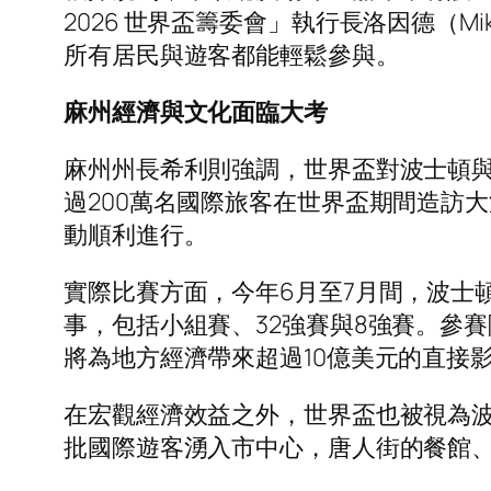
2026 世界盃籌委會」執行長洛因德（M
所有居民與遊客都能輕鬆參與。
麻州經濟與文化面臨大考
麻州州長希利則強調，世界盃對波士頓
過200萬名國際旅客在世界盃期間造訪
動順利進行。
實際比賽方面，今年6月至7月間，波士
事，包括小組賽、32強賽與8強賽。參
將為地方經濟帶來超過10億美元的直接影
在宏觀經濟效益之外，世界盃也被視為
批國際遊客湧入市中心，唐人街的餐館