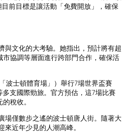
中，但目前目標是讓活動「免費開放」，確保
濟與文化的大考驗。她指出，預計將有超
城市協調等層面進行跨部門合作，確保活
「波士頓體育場」）舉行7場世界盃賽
等多支國際勁旅。官方預估，這7場比賽
元的稅收。
廣場僅數步之遙的波士頓唐人街。隨著大
迎來近年少見的人潮高峰。