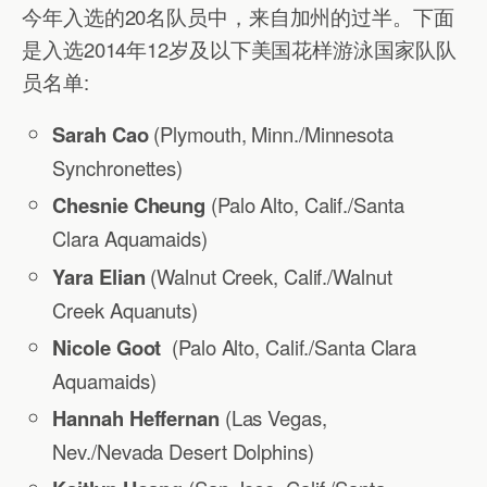
今年入选的20名队员中，来自加州的过半。下面
是入选2014年12岁及以下美国花样游泳国家队队
员名单:
Sarah Cao
(Plymouth, Minn./Minnesota
Synchronettes)
Chesnie Cheung
(Palo Alto, Calif./Santa
Clara Aquamaids)
Yara Elian
(Walnut Creek, Calif./Walnut
Creek Aquanuts)
Nicole Goot
(Palo Alto, Calif./Santa Clara
Aquamaids)
Hannah Heffernan
(Las Vegas,
Nev./Nevada Desert Dolphins)