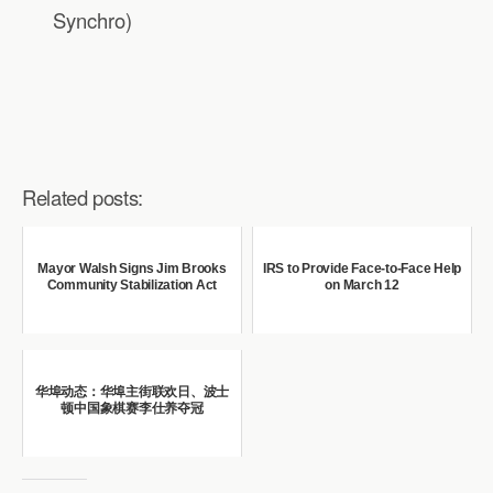
Synchro)
Related posts:
Mayor Walsh Signs Jim Brooks
IRS to Provide Face-to-Face Help
Community Stabilization Act
on March 12
华埠动态：华埠主街联欢日、波士
顿中国象棋赛李仕养夺冠