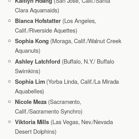
Kaitlyn Hoang
(San Jose, Calif./Santa
Clara Aquamaids)
Bianca Hofstatter
(Los Angeles,
Calif./Riverside Aquettes)
Sophia Kong
(Moraga, Calif./Walnut Creek
Aquanuts)
Ashley Latchford
(Buffalo, N.Y./ Buffalo
Swimkins)
Sophia Lim
(Yorba Linda, Calif./La Mirada
Aquabelles)
Nicole Meza
(Sacramento,
Calif./Sacramento Synchro)
Viktoria Mills
(Las Vegas, Nev./Nevada
Desert Dolphins)