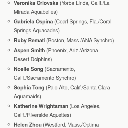
Veronika Orlovska
(Yorba Linda, Calif./La
Mirada Aquabelles)
Gabriela Ospina
(Coarl Springs, Fla./Coral
Springs Aquacades)
Ruby Remati
(Boston, Mass./ANA Synchro)
Aspen Smith
(Phoenix, Ariz./Arizona
Desert Dolphins)
Noelle Song
(Sacramento,
Calif./Sacramento Synchro)
Sophia Tong
(Palo Alto, Calif./Santa Clara
Aquamaids)
Katherine Wrightsman
(Los Angeles,
Calif./Riverside Aquettes)
Helen Zhou
(Westford, Mass./Optima