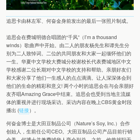
追思卡由林左军、何奋金身前发出的最后一张照片制成。
追思会在费城明德合唱团的“千风”（I’m a thousand
winds）歌曲声中开始。由二人的朋友杨先生和谭先生分
别为二人致悼词。二位的共同朋友和大家一起缅怀他们的
一生。华夏中文学校大费城分校谢校长代表费城地区中文
学校感谢二位长期对中文学校的支持和帮助。亲朋好友们
和大家分享了他们一生感人的点点滴滴。让人深深体会到
他们的生命的精彩和意义! 两个小时的追思会在与会亲朋好
友齐唱Amazing Grace中结束。追思会也受到当地主流媒
体的重视并进行现场采访。采访内容在晚上CBS黄金时段
播出 (
链接
）。
何奋金博士是大田豆制品公司（Nature’s Soy, Inc.）合作
创始人，生前任公司CEO。大田豆制品公司产品目前行销
全美。何博士并兼费城华人商会副总。之前，他曾就职于