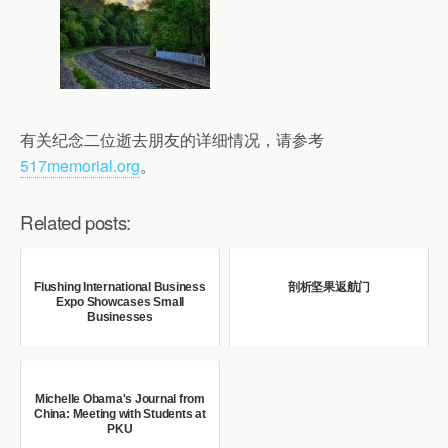
有关纪念二位逝去朋友的详细情况，请参考
517memorial.org
。
Related posts:
Flushing International Business
剖析坚果返航门
Expo Showcases Small
Businesses
Michelle Obama's Journal from
China: Meeting with Students at
PKU