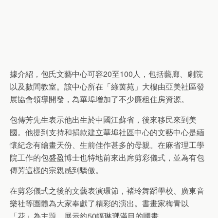
據介紹，包氏文藝中心可容20至100人，包括藝廊、劇院
以及數間教室。該中心所在「綠茵苑」大樓由亞美社區發
展協會領導開發，為華埠增加了不少廉租住房資源。
包傳芳先生表示他出生於中國江蘇省，後來移民來到美
國。他提到支持和捐款建立華埠社區中心的文藝中心是緬
懷紀念有繪畫天份、生前佳作甚多的母親。在麻省理工學
院工作的包盛盈博士也特地前來出席剪彩儀式，並為有包
傳芳這樣的宗親感到驕傲。
在剪彩儀式之後的文藝表演環節，褚玲舞蹈學校、廣東音
樂社等團體為大家奉獻了精彩的演出。書畫家梅青以
「花」為主題，展示約50幅琳瑯滿目的國畫。