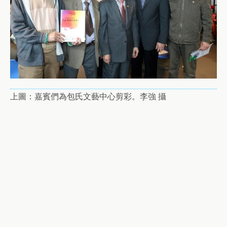
上圖：嘉賓們為包氏文藝中心剪彩。李強 攝