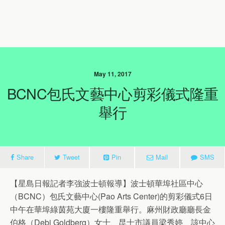
May 11, 2017
BCNC包氏文藝中心剪彩儀式隆重
舉行
Share
Tweet
Pin
Mail
SMS
【星島日報記者李強波士頓報導】波士頓華埠社區中心
（BCNC）包氏文藝中心(Pao Arts Center)的剪彩儀式6日
中午在華埠綠茵苑大廈一樓隆重舉行。麻州財政廳廳長金
伯格（Debi Goldberg）女士、昆士市議員梁秀婷、該中心