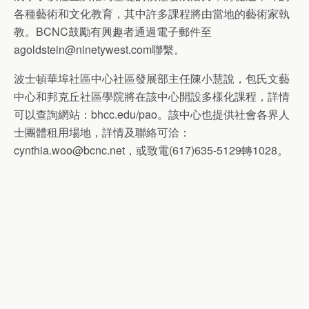
各種藝術和文化教育，其中許多課程將由當地的藝術家執
教。BCNC鼓勵有興趣者通過電子郵件至
agoldstein@ninetywest.com聯繫。
波士頓華埠社區中心社區發展部主任陳小慧說，包氏文藝
中心和邦克丘社區學院將在該中心開設多樣化課程，詳情
可以查詢網站：bhcc.edu/pao。該中心也提供社會各界人
士團體租用場地，詳情及聯絡可洽：
cynthia.woo@bcnc.net，或致電(617)635-5129轉1028。