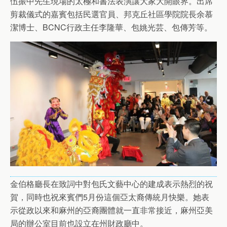
伍振中先生現場的太極和書法表演讓大家大開眼界。出席
剪裁儀式的嘉賓包括民選官員、邦克丘社區學院院長余慕
潔博士、BCNC行政主任李隆華、包姚光芸、包傳芳等。
金伯格廳長在致詞中對包氏文藝中心的建成表示熱烈的祝
賀，同時也祝來賓們5月份這個亞太裔傳統月快樂。她表
示從政以來和麻州的亞裔團體就一直非常接近，麻州亞美
局的辦公室目前也設立在州財政廳中。