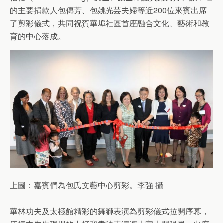
的主要捐款人包傳芳、包姚光芸夫婦等近200位來賓出席
了剪彩儀式，共同祝賀華埠社區首座融合文化、藝術和教
育的中心落成。
上圖：嘉賓們為包氏文藝中心剪彩。李強 攝
華林功夫及太極館精彩的舞獅表演為剪彩儀式拉開序幕，