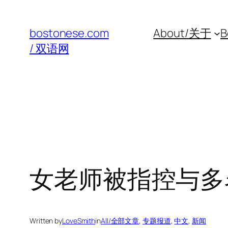
Skip
to
bostonese.com
About/关于
B
content
/ 双语网
女老师被指控与多
Written by
LoveSmith
in
All/全部文章
, 
专题报道
, 
中文
, 
新闻