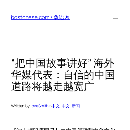
Skip
to
bostonese.com / 双语网
content
“把中国故事讲好” 海外
华媒代表：自信的中国
道路将越走越宽广
Written by
LoveSmith
in
中文
, 
中文
, 
新闻