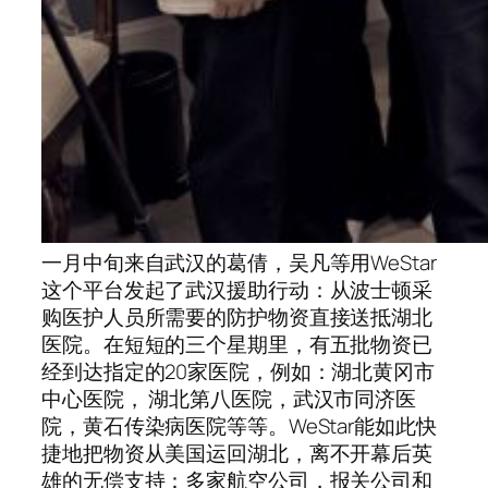
一月中旬来自武汉的葛倩，吴凡等用WeStar
这个平台发起了武汉援助行动：从波士顿采
购医护人员所需要的防护物资直接送抵湖北
医院。在短短的三个星期里，有五批物资已
经到达指定的20家医院，例如：湖北黄冈市
中心医院， 湖北第八医院，武汉市同济医
院，黄石传染病医院等等。WeStar能如此快
捷地把物资从美国运回湖北，离不开幕后英
雄的无偿支持：多家航空公司，报关公司和