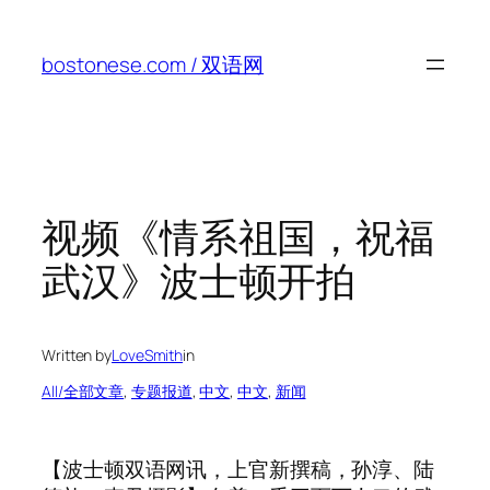
Skip
to
bostonese.com / 双语网
content
视频《情系祖国，祝福
武汉》波士顿开拍
Written by
LoveSmith
in
All/全部文章
, 
专题报道
, 
中文
, 
中文
, 
新闻
【波士顿双语网讯，上官新撰稿，孙淳、陆