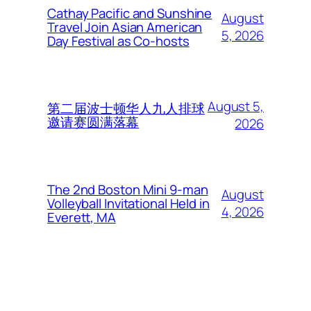
Cathay Pacific and Sunshine
August
Travel Join Asian American
5, 2026
Day Festival as Co-hosts
August 5,
第二届波士顿华人九人排球
邀请赛圆满落幕
2026
The 2nd Boston Mini 9-man
August
Volleyball Invitational Held in
4, 2026
Everett, MA