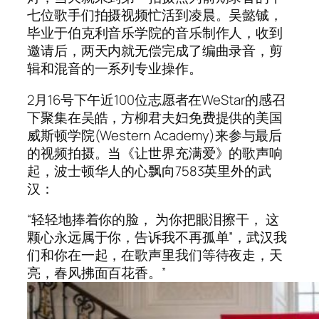
七位歌手们拍摄视频忙活到凌晨。吴懿铖，
毕业于伯克利音乐学院的音乐制作人，收到
邀请后，两天内就无偿完成了编曲录音，剪
辑和混音的一系列专业操作。
2月16号下午近100位志愿者在WeStar的感召
下聚集在吴皓，方柳君夫妇免费提供的美国
威斯顿学院(Western Academy)来参与最后
的视频拍摄。当《让世界充满爱》的歌声响
起，波士顿华人的心飘向7583英里外的武
汉：
“轻轻地捧着你的脸， 为你把眼泪擦干， 这
颗心永远属于你，告诉我不再孤单”，武汉我
们和你在一起，在歌声里我们等待夜走，天
亮，春风拂面百花香。”