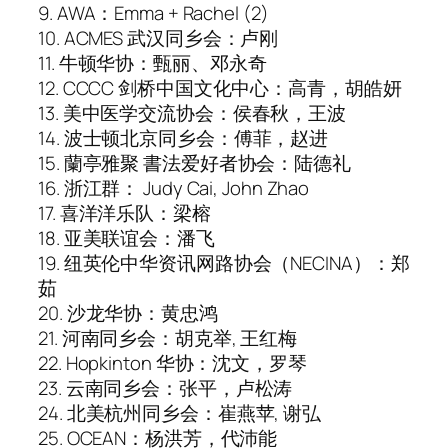
9. AWA：Emma + Rachel (2)
10. ACMES 武汉同乡会：卢刚
11. 牛顿华协：甄丽、邓永奇
12. CCCC 剑桥中国文化中心：高青，胡皓妍
13. 美中医学交流协会：侯春秋，王波
14. 波士顿北京同乡会：傅菲，赵进
15. 蘭亭雅聚 書法爱好者协会：陆德礼
16. 浙江群： Judy Cai, John Zhao
17. 喜洋洋乐队：梁榕
18. 亚美联谊会：潘飞
19. 纽英伦中华资讯网路协会（NECINA）：郑
茹
20. 沙龙华协：黄忠鸿
21. 河南同乡会：胡克举, 王红梅
22. Hopkinton 华协：沈文，罗琴
23. 云南同乡会：张平，卢松涛
24. 北美杭州同乡会：崔燕苹, 谢弘
25. OCEAN：杨洪芳，代沛能