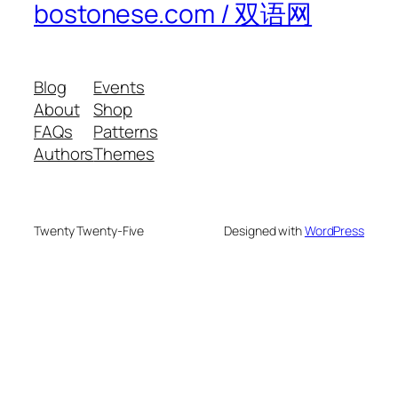
bostonese.com / 双语网
Blog
Events
About
Shop
FAQs
Patterns
Authors
Themes
Twenty Twenty-Five
Designed with
WordPress