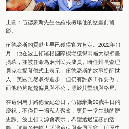
上圖：伍德豪斯先生在羅根機場他的壁畫前留
影。
伍德豪斯的貢獻也早已獲得官方肯定。2022年11
月，他在波士頓羅根國際機場獲得兩幅大型壁畫
揭幕，並被任命為麻州民兵成員。時任州長查理
貝克在揭幕儀式上表示，伍德豪斯的故事提醒世
人，美國雖然取得進步，但仍有許多工作要做，
而他能夠超越偏見與不公，源於其堅韌與格局。
在這個馬丁路德金紀念日，伍德豪斯99歲生日的
慶祝，不僅是一場私人聚會，更是一堂生動的歷
史課。波士頓同源會表示，希望透過這樣的活
動，讓更多年輕人認識這位與金恩同窗、與歷史