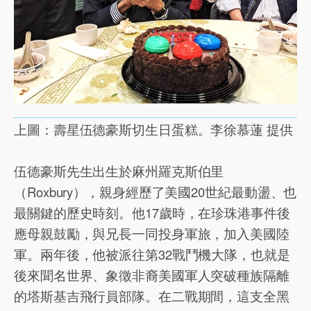
上圖：壽星伍德豪斯切生日蛋糕。李徐慕蓮 提供
伍德豪斯先生出生於麻州羅克斯伯里
（Roxbury），親身經歷了美國20世紀最動盪、也
最關鍵的歷史時刻。他17歲時，在珍珠港事件後
應母親鼓勵，與兄長一同投身軍旅，加入美國陸
軍。兩年後，他被派往第32戰鬥機大隊，也就是
後來聞名世界、象徵非裔美國軍人突破種族隔離
的塔斯基吉飛行員部隊。在二戰期間，這支全黑