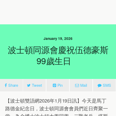
January 19, 2026
波士頓同源會慶祝伍德豪斯
99歲生日
Share
Tweet
Pin
Mail
SMS
【波士頓雙語網2026年1月19日訊】今天是馬丁
路德金紀念日，波士頓同源會會員們近日齊聚一
堂，為金博士波士頓大學同學、二戰老兵、塔斯