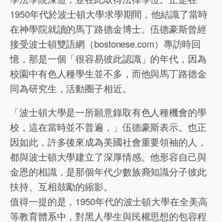
1950年代於波士頓大學求學期間，他結識了當時
在神學院就讀的馬丁路德金博士。伍德豪斯曾經
接受波士頓雙語網（bostonese.com）專訪時回
憶，那是一個「很容易彼此認識」的年代，因為
校園中有色人種學生並不多，而他與馬丁路德金
同為研究生，活動圈子相近。
「波士頓大學是一所願意錄取有色人種機會的學
校，這在當時並不普遍，」伍德豪斯表示。也正
因如此，許多後來成為美國社會重要領袖的人，
都與波士頓大學建立了深厚情感。他形容自己與
金恩的相識，是那個年代少數族裔知識分子彼此
扶持、互相鼓勵的縮影。
值得一提的是，1950年代的波士頓大學在全美高
等教育體系中，對黑人學生與民權思想的包容程