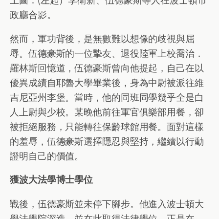
政廳合影。
然而，軍功背後，是無數難以想像的歧視與屈
辱。伍德豪斯的一位摯友、退役陸軍上校喬治．
羅林斯回憶道，伍德豪斯曾向他提起，自己在以
優異成績自耶魯大學畢業後，身為中尉被派往維
吉尼亞州李堡。當時，他的同班同學幾乎全是白
人上尉與少校。某晚他前往軍官俱樂部用餐，卻
被拒絕服務，只能轉往保齡球館用餐。面對這樣
的羞辱，伍德豪斯選擇隱忍與堅持，繼續以行動
證明自己的價值。
獲波大法學博士學位
戰後，伍德豪斯並未停下腳步。他進入波士頓大
學法學院深造，並在此取得法律學位。正是在