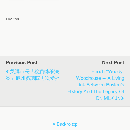
Like this:
Previous Post
Next Post
吳弭市長「稅負轉移法
Enoch “Woody”
案」麻州參議院再次受挫
Woodhouse -- A Living
Link Between Boston’s
History And The Legacy Of
Dr. MLK Jr.
Back to top