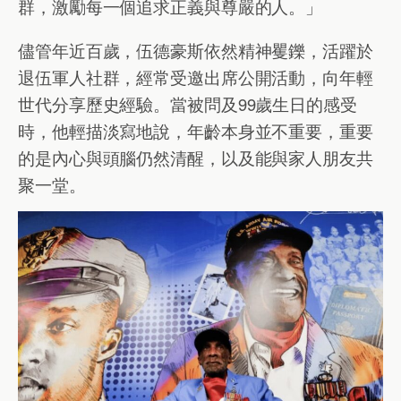
群，激勵每一個追求正義與尊嚴的人。」
儘管年近百歲，伍德豪斯依然精神矍鑠，活躍於
退伍軍人社群，經常受邀出席公開活動，向年輕
世代分享歷史經驗。當被問及99歲生日的感受
時，他輕描淡寫地說，年齡本身並不重要，重要
的是內心與頭腦仍然清醒，以及能與家人朋友共
聚一堂。