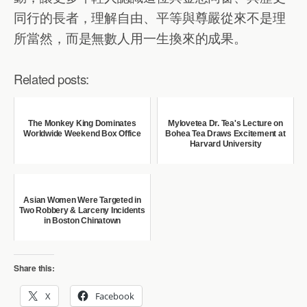
同行的長者，理解自由、平等與尊嚴從來不是理
所當然，而是無數人用一生換來的成果。
Related posts:
The Monkey King Dominates
Mylovetea Dr. Tea's Lecture on
Worldwide Weekend Box Office
Bohea Tea Draws Excitement at
Harvard University
Asian Women Were Targeted in
Two Robbery & Larceny Incidents
in Boston Chinatown
Share this:
X
Facebook