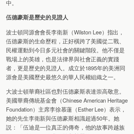
中。
伍德豪斯是歷史的見證人
波士頓同源會會長李衛新（Wilston Lee）指出，
伍德豪斯的生命歷程，正好橫跨了美國從二戰、
民權運動到今日多元社會的關鍵階段。他不僅是
戰場上的英雄，也是法律界與社會正義的實踐
者，更是歷史的見證人。成立於1895年的美洲同
源會是美國歷史最悠久的華人民權組織之一。
大波士頓華裔社區也對伍德豪斯表達崇高敬意。
美國華裔傳統基金會（Chinese American Heritage
Foundation）主席李徐慕蓮（Esther Lee）表示，
她的先生李衛新與伍德豪斯相識超過50年。她
説：「伍迪是一位真正的傳奇，他的故事跨越族