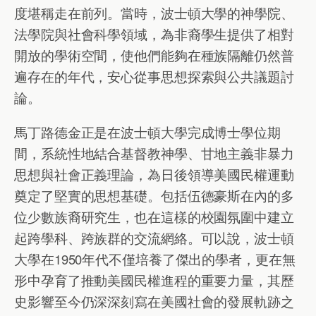
度堪稱走在前列。當時，波士頓大學的神學院、
法學院與社會科學領域，為非裔學生提供了相對
開放的學術空間，使他們能夠在種族隔離仍然普
遍存在的年代，安心從事思想探索與公共議題討
論。
馬丁路德金正是在波士頓大學完成博士學位期
間，系統性地結合基督教神學、甘地主義非暴力
思想與社會正義理論，為日後領導美國民權運動
奠定了堅實的思想基礎。包括伍德豪斯在內的多
位少數族裔研究生，也在這樣的校園氛圍中建立
起跨學科、跨族群的交流網絡。可以說，波士頓
大學在1950年代不僅培養了傑出的學者，更在無
形中孕育了推動美國民權進程的重要力量，其歷
史影響至今仍深深刻寫在美國社會的發展軌跡之