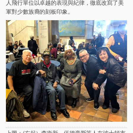
人飛行單位以卓越的表現與紀律，徹底改寫了美
軍對少數族裔的刻板印象。
上圖：(左起）李衛新、伍德豪斯等人在波士頓市